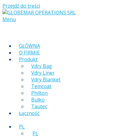
Przejdź do treści
Menu
GŁÓWNA
O FIRMIE
Produkt
Vdry Bag
Vdry Liner
Vdry Blanket
Temcoat
Philton
Bulko
Tautec
Łączność
PL
PL