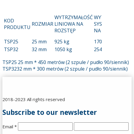
WYTRZYMAŁOŚĆ
WYTRZYMAŁOŚĆ
KOD
ROZMIAR
LINIOWA NA
SYSTEMOWA
PRODUKTU
ROZSTĘP
NA ROZSTĘP
TSP25
25 mm
925 kg
1703 kg
TSP32
32 mm
1050 kg
2549 kg
TSP25 25 mm * 450 metrów (2 szpule / pudło 90/siennik)
TSP3232 mm * 300 metrów (2 szpule / pudło 90/siennik)
2018-2023 All rights reserved
Subscribe to our newsletter
Email
*