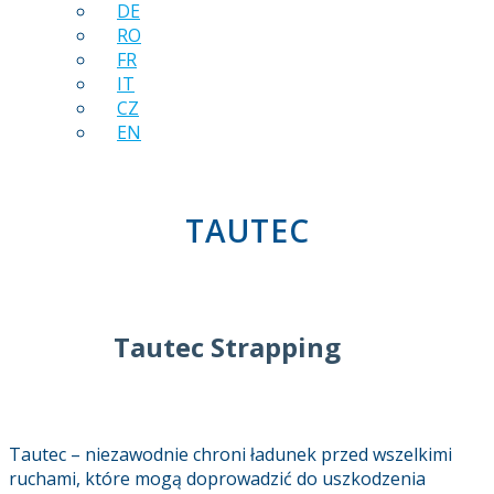
DE
RO
FR
IT
CZ
EN
TAUTEC
Tautec Strapping
Tautec – niezawodnie chroni ładunek przed wszelkimi
ruchami, które mogą doprowadzić do uszkodzenia