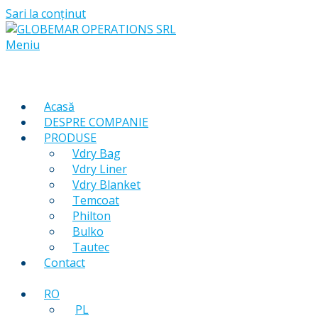
Sari la conținut
Meniu
Acasă
DESPRE COMPANIE
PRODUSE
Vdry Bag
Vdry Liner
Vdry Blanket
Temcoat
Philton
Bulko
Tautec
Contact
RO
PL