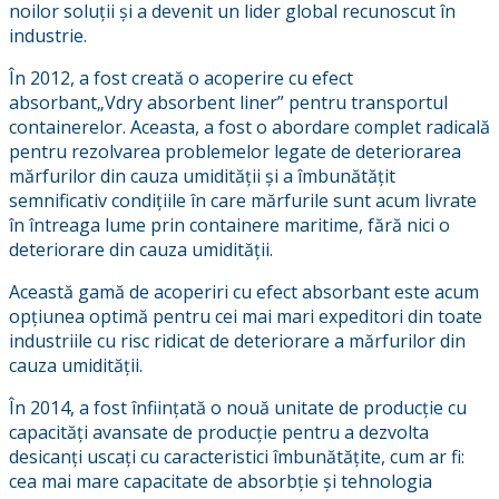
noilor soluții și a devenit un lider global recunoscut în
industrie.
În 2012, a fost creată o acoperire cu efect
absorbant„Vdry absorbent liner” pentru transportul
containerelor. Aceasta, a fost o abordare complet radicală
pentru rezolvarea problemelor legate de deteriorarea
mărfurilor din cauza umidității și a îmbunătățit
semnificativ condițiile în care mărfurile sunt acum livrate
în întreaga lume prin containere maritime, fără nici o
deteriorare din cauza umidității.
Această gamă de acoperiri cu efect absorbant este acum
opțiunea optimă pentru cei mai mari expeditori din toate
industriile cu risc ridicat de deteriorare a mărfurilor din
cauza umidității.
În 2014, a fost înființată o nouă unitate de producție cu
capacități avansate de producție pentru a dezvolta
desicanți uscați cu caracteristici îmbunătățite, cum ar fi:
cea mai mare capacitate de absorbție și tehnologia