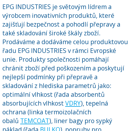
EPG INDUSTRIES je světovým lídrem a
výrobcem inovativních produktů, které
zajišťují bezpečnost a pohodlí přepravy a
také skladování široké škály zboží.
Prodáváme a dodáváme celou produktovou
řadu EPG INDUSTRIES v rámci Evropské
unie. Produkty společnosti pomáhají
chránit zboží před poškozením a poskytují
nejlepší podmínky při přepravě a
skladování z hlediska parametrů jako:
optimální vlhkost (řada absorbentů
absorbujících vlhkost
VDRY
), tepelná
ochrana (linka termoizolačních
obalů
TEMCOAT
), liner bagy pro sypký
náklad (řada
BULKO
), popruhy pro