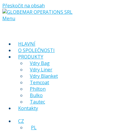
Přeskočit na obsah
Menu
HLAVNÍ
O SPOLEČNOSTI
PRODUKTY
Vdry Bag
Vdry Liner
Vdry Blanket
Temcoat
Philton
Bulko
Tautec
Kontakty
CZ
PL